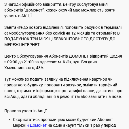
З нагоди офіційного відкриття, центру обслуговування
абонентів “Домонет”, кожен охочий має можливість взяти
участь в АКЦІЇ.
Завітайте до нового відділення, поповніть рахунок в терміналі
самообслуговування без комісії на 12 місяців та отримайте В
ПОДАРУНОК ТРИ МІСЯЦІ БЕЗКОШТОВНОГО ДОСТУПУ ДО
МЕРЕЖІ ІНТЕРНЕТ!
Центр Обслуговування Абонентів ДОМОНЕТ відкритий щодня
з 09:00 до 21:00 за адресою: м. Київ, вул. Богдана
Хмельницького, 48А.
Тут можливо подати заявку на підключення квартири чи
приватного будинку, поповнити рахунок, змінити тарифний
пакет, отримати інформацію про тарифні плани, дізнатись про
всі Акції, здати обладнання в ремонт та/або замінити на нове.
Правила участі в Акції:
Скористатись пропозицією може будь-який Абонент
мережі
#Домонет
на один акаунт тільки 1 раз у період