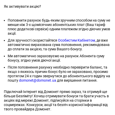
Як активувати акцію?
Поповнити рахунок будь-яким зручним способом на суму не
менше ніж 3-х щомісячних абонентських плат (Ваш тариф
плюс додаткові сервіси) одним платежем згідно діючих умов
акції.
Для зручності скористайтеся
Особистим Кабінетом
, де вже
автоматично вирахована сума поповнення, рекомендована
до сплати за акцією, та сума Вашого бонусу.
Ми автоматично зараховуємо на рахунок Абонента суму
бонусу, згідно умов діючої акції.
Після поповнення рахунку необхідно перевірити баланс, та
якщо з якихось причин бонус було не зараховано, просимо
протягом 24-х годин звернутися до абонентського відділу на
пошту
domonet@domonet.ua
для вирішення питання.
Підключай Інтернет від Домонет прямо зараз, та отримуй ще
більше Безліміту! Хочеш отримувати бонуси та брати участь в
акціях від мережі Домонет, підписуйся на сторінки в
соцмережах. Конкурси, акції та безліч корисної інформації від
твого провайдера Домонет.