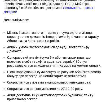
привід почати свій шлях Від Джедая до Гранд Майстра,
накопичуй свій кешбек за програмою
Лояльність — Шлях
Джедая!
Детальні умови:
Місяць безкоштовного Інтернету − сума одного місяця
користування домашнім інтернетом згідно чинного тарифу
Абонента, та додаткових сервісів.
Акційні умови застосовуються до будь-якого тарифу
Домонет.
Одноразовий платіж (сума 3-х абонентських плат, що
включає в себе тариф та додаткові сервіси) і бонус
розраховуються виходячи з чинних умов на момент оплати.
Після зарахування суми бонусу на рахунок Абонента розмір
бонусу при переході на новий тариф не змінюється.
Скористатися умовами акції можливо лише один раз.
Скористатися акцією можливо до 27.10.20 року.
Акція доступна як у багатоповерхових будинках, так і у
приватному секторі.