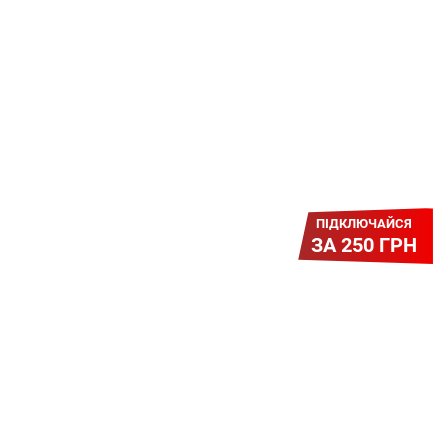
Платіть разово за підключення, і
користуйтесь Гігабітом всього за 1
грн/міс УВЕСЬ цей рік до 01.01.2027
року!
ПІДКЛЮЧАЙСЯ
ЗА 250 ГРН
Легкий Старт
Легендарне підключення за
зниженою вартістю повертається.
Без додаткових передплат.
Пропозиція обмежена - поспішай