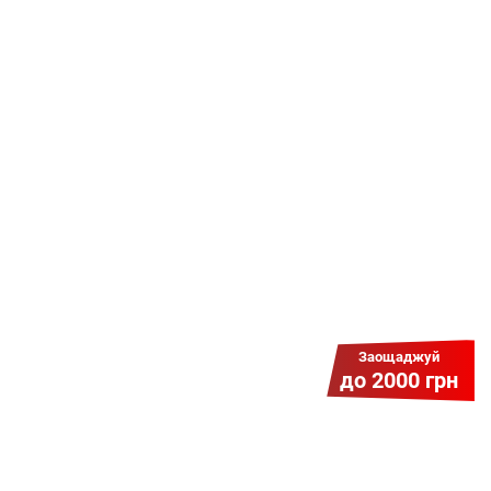
Даруємо УСІМ додаткові
місяці Інтернету!
Бажаєш заощадити та отримати
знижку? Оплати домашній Інтернет
наперед. Ми подаруємо тобі
додаткові місяці.
Заощаджуй
до 2000 грн
Гіга Гривня v 2.0
Мабуть, це наша наймасштабніша
акція для нових підключень!