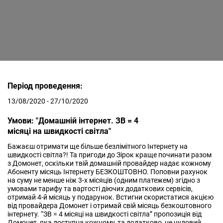
Період проведення:
13/08/2020 - 27/10/2020
Умови: "Домашній інтернет. ЗВ = 4
місяці на швидкості світла"
Бажаєш отримати ще більше безлімітного Інтернету на
швидкості світла?! Та пригоди до Зірок краще починати разом
з Домонет, оскільки твій домашній провайдер надає кожному
Абоненту місяць Інтернету БЕЗКОШТОВНО. Поповни рахунок
на суму не менше ніж 3-х місяців (одним платежем) згідно з
умовами тарифу та вартості діючих додаткових сервісів,
отримай 4-й місяць у подарунок. Встигни скористатися акцією
від провайдера Домонет і отримай свій місяць безкоштовного
інтернету. “ЗВ = 4 місяці на швидкості світла” пропозиція від
Домонет, яка доступна кожному, та додатково, це чудовий