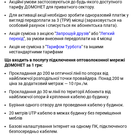
Акційні умови застосовуються до будь-якого доступного
тарифу ДОМОНЕТ для приватного сектору.
Для активації акції необхідно зробити одноразовий платіж у
вигляді передоплати за 3 (ТРИ) місяці (зараховується на
особовий рахунок і списується як абонентська плата).
Акція сумісна з акцією "
Запрошуй друзів
" або "
Легкий
перехід
", за умови внесення передоплати на 4 місяці
Акція не сумісна з "
Тарифом Турбота
" та іншими
нестандартними тарифами
Що входить в послугу підключення оптоволоконної мережі
ДОМОНЕТ за 1 грн:
Прокладання до 200 м оптичної лінії по опорах від
найближчої розподільної точки провайдера. Понад 200 м
ціна за додатковий метраж — 10 грн./м.
Прокладання до 30 м лінії по території Абонента від
найближчої опори й кріплення кабелю до будинку.
Буріння одного отвору для проведення кабелю у будинок.
20 метрів UTP кабелю в межах будинку без переміщення
меблів
Базові налаштування Інтернет на одному ПК, підключеного
безпосередньо кабелем.