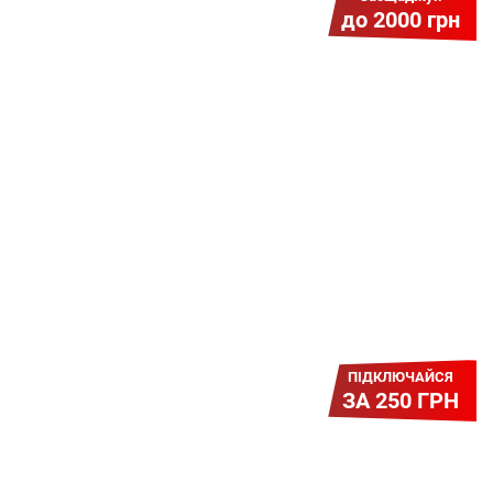
до 2000 грн
Гіга Гривня v 2.0
Мабуть, це наша наймасштабніша
акція для нових підключень!
Платіть разово за підключення, і
користуйтесь Гігабітом всього за 1
грн/міс УВЕСЬ цей рік до 01.01.2027
року!
ПІДКЛЮЧАЙСЯ
ЗА 250 ГРН
Легкий Старт
Легендарне підключення за