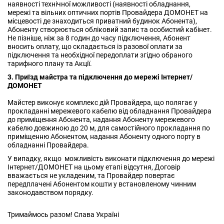
наявності технічної можливості (наявності обладнання,
мережі та вільних оптичних портів Провайдера ДОМОНЕТ на
місцевості де знаходиться приватний будинок Абонента),
Абоненту створюється обліковий запис та особистий кабінет.
Не пізніше, ніж за 8 годин до часу підключення, Абонент
вносить оплату, що складається із разової оплати за
підключення та необхідної передоплати згідно обраного
тарифного плану та Акції.
3. Приїзд майстра та підключення до мережі Інтернет/
ДОМОНЕТ
Майстер виконує комплекс дій Провайдера, що полягає у
прокладанні мережевого кабелю від обладнання Провайдера
до приміщення Абонента, надання Абоненту мережевого
кабелю довжиною до 20 м, для самостійного прокладання по
приміщенню Абонентом, надання Абоненту одного порту в
обладнанні Провайдера.
У випадку, якщо можливість виконати підключення до мережі
Інтернет/ДОМОНЕТ на цьому етапі відсутня, Договір
вважається не укладеним, та Провайдер повертає
передплачені Абонентом кошти у встановленому чинним
законодавством порядку.
Тримаймось разом! Слава Україні