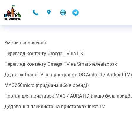
-
Умови наповнення
DOMOTV
Перегляд контенту Omega TV на ПК
15.11.2021 22:34
Перегляд контенту Omega TV на Smart-телевізорах
Разом з Контент-партнером Omega ми запускаємо можливість
Додаток DomoTV на пристроях з ОС Android / Android TV (н
перегляду ТБ каналів (Контенту*/Додаткового сервісу*) за
допомогою готових застосунків для Android, для iOS та для
MAG250micro (придбана або в оренді)
SMART TV, або плейлиста.
Портал для приставок MAG / AURA HD (якщо була придба
Ще приємніша новина, це те що, можливість переглядати ТБ
канали (Контент*/Додатковий сервіс*)
включено до вартості
Додавання плейлиста на приставках Inext TV
послуг доступу до мережі Інтернет
(або оренди додаткового
обладнання).
Умови наповнення