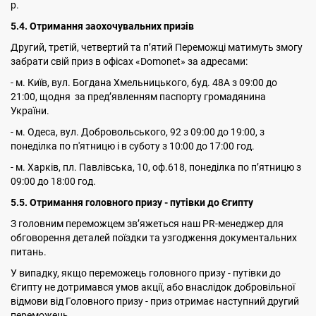
р.
5
.4. Отримання заохочувальних призів
Другий, третій, четвертий та пʼятий Переможці матимуть змогу
забрати свій приз в офісах «Domonet» за адресами:
- м. Київ, вул. Богдана Хмельницького, буд. 48А з 09:00 до
21:00, щодня за пред’явленням паспорту громадянина
України.
- м. Одеса, вул. Добровольського, 92 з 09:00 до 19:00, з
понеділка по п'ятницю і в суботу з 10:00 до 17:00 год.
- м. Харків, пл. Павлівська, 10, оф.618, понеділка по пʼятницю з
09:00 до 18:00 год.
5.5. Отримання головного призу - путівки до Єгипту
З головним переможцем зв’яжеться наш PR-менеджер для
обговорення деталей поїздки та узгодження документальних
питань.
У випадку, якщо переможець головного призу - путівки до
Єгипту не дотримався умов акції, або внаслідок добровільної
відмови від Головного призу - приз отримає наступний другий
переможець.