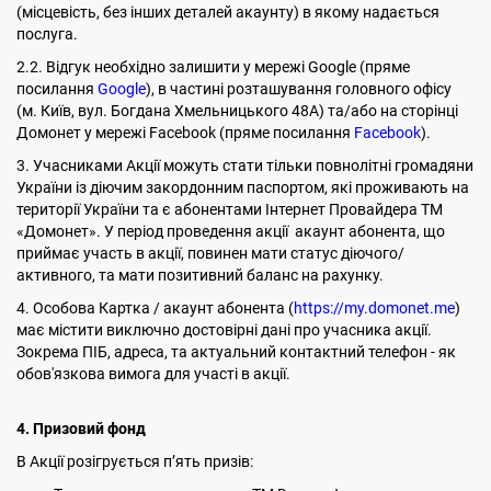
(місцевість, без інших деталей акаунту) в якому надається
послуга.
2.2. Відгук необхідно залишити у мережі Google (пряме
посилання
Google
), в частині розташування головного офісу
(м. Київ, вул. Богдана Хмельницького 48А) та/або на сторінці
Домонет у мережі Facebook (пряме посилання
Facebook
).
3. Учасниками Акції можуть стати тільки повнолітні громадяни
України із діючим закордонним паспортом, які проживають на
території України та є абонентами Інтернет Провайдера ТМ
«Домонет». У період проведення акції акаунт абонента, що
приймає участь в акції, повинен мати статус діючого/
активного, та мати позитивний баланс на рахунку.
4. Особова Картка / акаунт абонента (
https://my.domonet.me
)
має містити виключно достовірні дані про учасника акції.
Зокрема ПІБ, адреса, та актуальний контактний телефон - як
обов'язкова вимога для участі в акції.
4. Призовий фонд
В Акції розігрується п’ять призів: