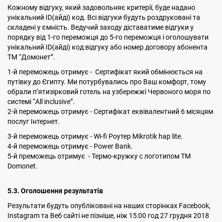
Кожному відгуку, який задовольняє критерії, буде надано
унікальний ID(айді) код. Всі відгуки будуть роздруковані та
складені у ємність. Ведучий заходу діставатиме відгуки у
порядку від 1-го переможця до 5-го переможця і оголошувати
унікальний ID(айді) код відгуку або номер договору абонента
ТМ “Домонет”.
1-й переможець отримує - Сертифікат який обмінюється на
путівку до Єгипту. Ми потурбувались про Ваш комфорт, тому
обрали п’ятизірковий готель на узбережжі Червоного моря по
системі “All inclusive”.
2-й переможець отримує - Сертифікат еквівалентний 6 місяцям
послуг Інтернет.
3-й переможець отримує - Wi-fi Роутер Mikrotik hap lite.
4-й переможець отримує - Power Bank.
5-й преможець отримує - Термо-кружку с логотипом ТМ
Domonet.
5.3. Оголошення результатів
Результати будуть опубліковані на наших сторінках Facebook,
Instagram та Веб сайті не пізніше, ніж 15:00 год 27 грудня 2018