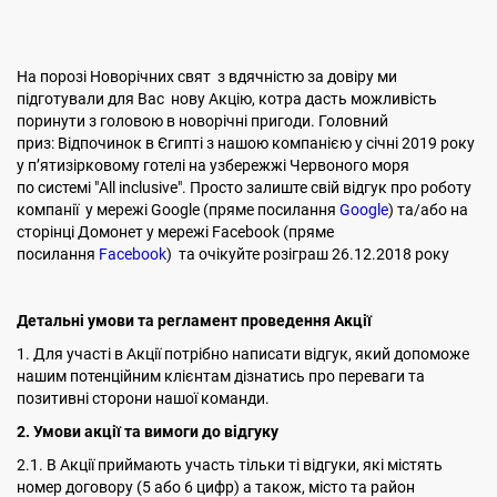
На порозі Новорічних свят з вдячністю за довіру ми
підготували для Вас нову Акцію, котра дасть можливість
поринути з головою в новорічні пригоди. Головний
приз: Відпочинок в Єгипті з нашою компанією у січні 2019 року
у п’ятизірковому готелі на узбережжі Червоного моря
по системі "All inclusive". Просто залиште свій відгук про роботу
компанії у мережі Google (пряме посилання
Google
) та/або на
сторінці Домонет у мережі Facebook (пряме
посилання
Facebook
) та очікуйте розіграш 26.12.2018 року
Детальні умови та регламент проведення Акції
1. Для участі в Акції потрібно написати відгук, який допоможе
нашим потенційним клієнтам дізнатись про переваги та
позитивні сторони нашої команди.
2.
Умови акції та вимоги до відгуку
2.1. В Акції приймають участь тільки ті відгуки, які містять
номер договору (5 або 6 цифр) а також, місто та район