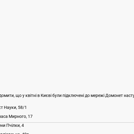
домити, що у квітні в Києві були підключені до мережі Домонет наст
т Науки, 58/1
наса Мирного, 17
ени Пчілки, 4