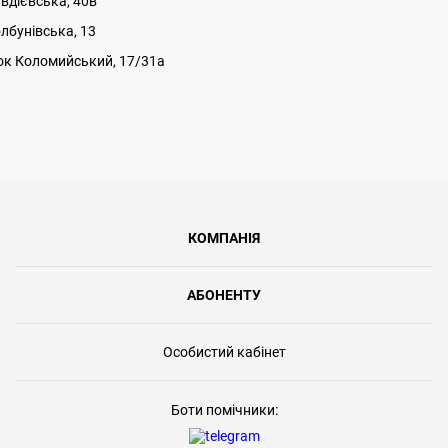
авдієвська, 40в
олбунівська, 13
к Коломийський, 17/31а
КОМПАНІЯ
АБОНЕНТУ
Особистий кабінет
Боти помічники: