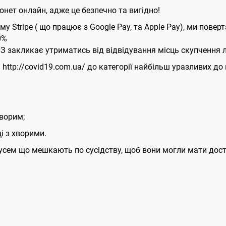
нет онлайн, адже це безпечно та вигідно!
ему Stripe ( що працює з Google Pay, та Apple Pay), ми пов
0%
ОЗ закликає утриматись від відвідування місць скупчення
http://covid19.com.ua/ до категорії найбільш уразливих до 
хворим;
і з хворими.
усем що мешкають по сусідству, щоб вони могли мати досту