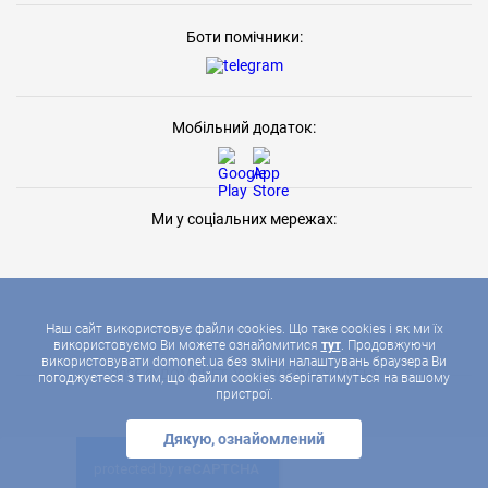
Боти помічники:
Мобільний додаток:
Ми у соціальних мережах:
Наш сайт використовує файли cookies. Що таке cookies і як ми їх
використовуємо Ви можете ознайомитися
тут
. Продовжуючи
використовувати domonet.ua без зміни налаштувань браузера Ви
2026 © ДОМОНЕТ, УСІ ПРАВА ЗАХИЩЕНІ
погоджуєтеся з тим, що файли cookies зберігатимуться на вашому
пристрої.
Дякую, ознайомлений