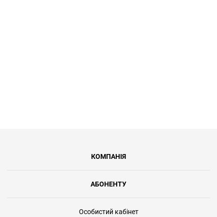
спеціальний тариф «Героям Слава»
за символічну 1 грн/міс. Ви
отримаєте інтернет зі швидкістю до
100 Мбіт/с, синхронну передачу
даних та безлімітний доступ.
КОМПАНІЯ
АБОНЕНТУ
Особистий кабінет