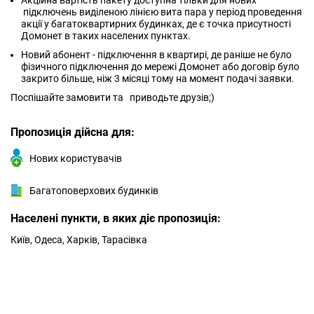
Акційна вартість пакету доступна тільки для нових
підключень виділеною лінією вита пара у період проведення
акції у багатоквартирних будинках, де є точка присутності
Домонет в таких населених пунктах.
Новий абонент - підключення в квартирі, де раніше не було
фізичного підключення до мережі Домонет або договір було
закрито більше, ніж 3 місяці тому на момент подачі заявки.
Поспішайте замовити та приводьте друзів;)
Пропозиція дійсна для:
Нових користувачів
Багатоповерхових будинків
Населені пункти, в яких діє пропозиція:
Київ, Одеса, Харків, Тарасівка