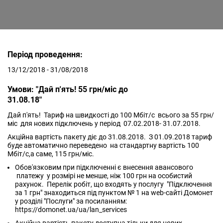
Період проведення:
13/12/2018 - 31/08/2018
Умови: "Дай п'ять! 55 грн/міс до
31.08.18"
Дай п'ять! Тариф на швидкості до 100 Мбіт/с всього за 55 грн/
міс для нових підключень у період 07.02.2018- 31.07.2018.
Акційна вартість пакету діє до 31.08.2018. З 01.09.2018 тариф
буде автоматично переведено на стандартну вартість 100
Мбіт/с,а саме, 115 грн/міс.
Обов'язковим при підключенні є внесення авансового
платежу у розмірі не менше, ніж 100 грн на особистий
рахунок. Перелік робіт, що входять у послугу "Підключення
за 1 грн" знаходиться під пунктом № 1 на web-сайті Домонет
у розділі "Послуги" за посиланням:
https://domonet.ua/ua/lan_services