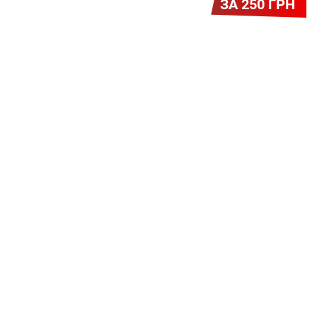
ЗА 250 ГРН
Легкий Старт
Легендарне підключення за
зниженою вартістю повертається.
Без додаткових передплат.
Пропозиція обмежена - поспішай
Героям Слава!
Для наших героїв – учасників
бойових дій – ми пропонуємо