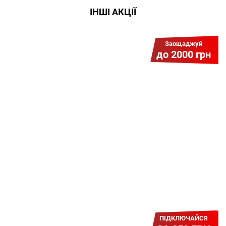
ІНШІ АКЦІЇ
Заощаджуй
до 2000 грн
Гіга Гривня v 2.0
Мабуть, це наша наймасштабніша
акція для нових підключень!
Платіть разово за підключення, і
користуйтесь Гігабітом всього за 1
грн/міс УВЕСЬ цей рік до 01.01.2027
року!
ПІДКЛЮЧАЙСЯ