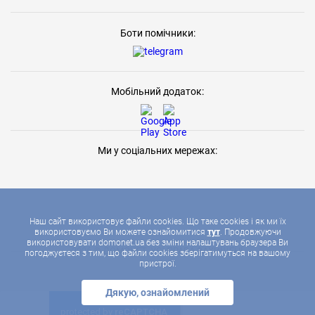
Боти помічники:
Мобільний додаток:
Ми у соціальних мережах:
Наш сайт використовує файли cookies. Що таке cookies і як ми їх
використовуємо Ви можете ознайомитися
тут
. Продовжуючи
використовувати domonet.ua без зміни налаштувань браузера Ви
2026 © ДОМОНЕТ, УСІ ПРАВА ЗАХИЩЕНІ
погоджуєтеся з тим, що файли cookies зберігатимуться на вашому
пристрої.
Дякую, ознайомлений