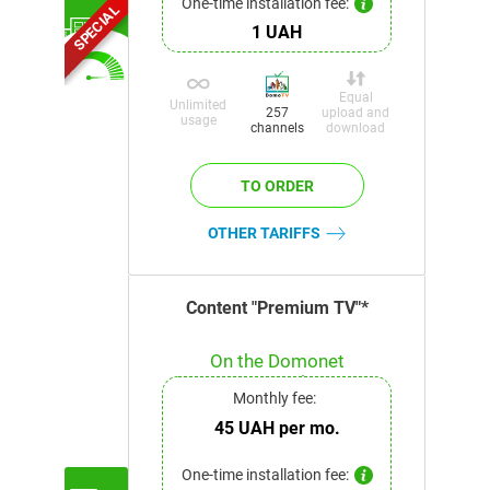
One-time installation fee:
SPECIAL
1 UAH
Equal
Unlimited
upload and
257
usage
download
channels
OTHER TARIFFS
Content "Premium TV"*
On the Domonet
network
Monthly fee:
45 UAH per mo.
One-time installation fee: