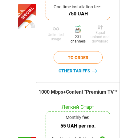
One-time installation fee:
SPECIAL
750 UAH
Equal
Unlimited
upload and
231
usage
download
channels
OTHER TARIFFS
1000 Mbps+Content "Premium TV"*
Легкий Старт
Monthly fee:
55 UAH per mo.