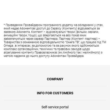
* Приведення Провайдером програмного додатку на обладнанні у стан,
який надає Абонентові доступ до Сервісу (Контенту) відбувається за
заявкою Абонента. Контент – аудіовізуальні твори (фільми, серіали,
анімаційні твори, тощо), що зберігаються на або показ яких
забезпечується через сервер Партнера. Партнер (Контент -партнер) –
Товариства з обмеженою відповідальністю “Омега ТВ”, що працює під ТМ
Omega , в інтересах, за допомогою та за рахунок якого здійснюється
комплекс організаційних, технічних та правових заходів щодо
агрегування контенту Правовласників (як лінійного так і нелінійного) з
метою надання до нього доступу Абонентам Провайдера.
COMPANY
INFO FOR CUSTOMERS
Self-service portal