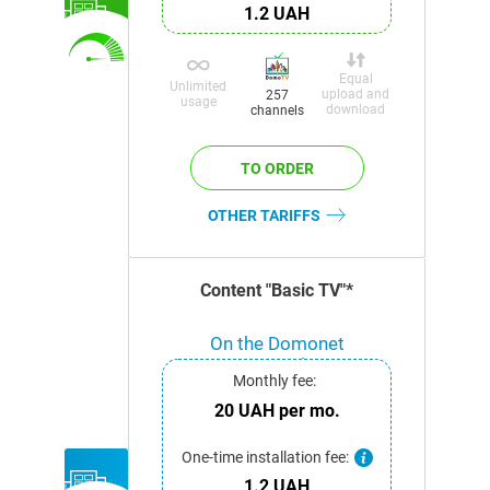
1.2 UAH
Equal
Unlimited
upload and
257
usage
download
channels
OTHER TARIFFS
Content "Basic TV"*
On the Domonet
network
Monthly fee:
20 UAH per mo.
One-time installation fee:
1.2 UAH